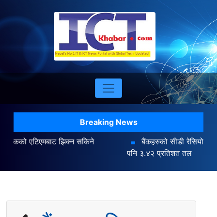
Breaking News
बैंकहरुको सीडी रेसियो ८३.४७ प्रतिशतमा : अन्तर बैंक ब्याजदर
पनि ३.४२ प्रतिशत तल