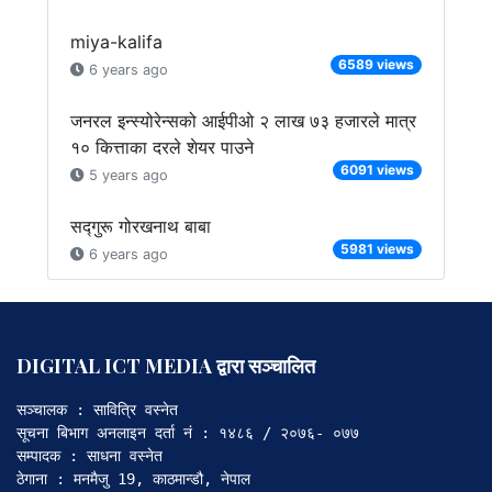
miya-kalifa
6589 views
6 years ago
जनरल इन्स्योरेन्सको आईपीओ २ लाख ७३ हजारले मात्र
१० कित्ताका दरले शेयर पाउने
6091 views
5 years ago
सद्गुरू गोरखनाथ बाबा
5981 views
6 years ago
DIGITAL ICT MEDIA द्वारा सञ्चालित
सञ्चालक : सावित्रि वस्नेत

सूचना बिभाग अनलाइन दर्ता नं : १४८६ / २०७६- ०७७

सम्पादक : साधना वस्नेत

ठेगाना : मनमैजु 19, काठमान्डौ, नेपाल
