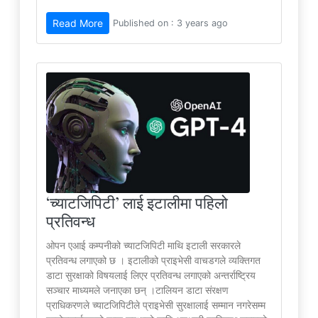
Read More
Published on : 3 years ago
‘च्याटजिपिटी’ लाई इटालीमा पहिलो
प्रतिवन्ध
ओपन एआई कम्पनीको च्याटजिपिटी माथि इटाली सरकारले
प्रतिवन्ध लगाएको छ । इटालीको प्राइभेसी वाचडगले व्यक्तिगत
डाटा सुरक्षाको विषयलाई लिएर प्रतिवन्ध लगाएको अन्तर्राष्ट्रिय
सञ्चार माध्यमले जनाएका छन् ।टालियन डाटा संरक्षण
प्राधिकरणले च्याटजिपिटीले प्राइभेसी सुरक्षालाई सम्मान नगरेसम्म