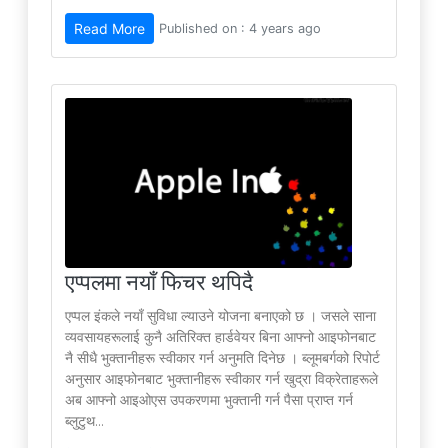
Read More
Published on : 4 years ago
एप्पलमा नयाँ फिचर थपिदै
एप्पल इंकले नयाँ सुविधा ल्याउने योजना बनाएको छ । जसले साना
व्यवसायहरूलाई कुनै अतिरिक्त हार्डवेयर बिना आफ्नो आइफोनबाट
नै सीधै भुक्तानीहरू स्वीकार गर्न अनुमति दिनेछ । ब्लूमबर्गको रिपोर्ट
अनुसार आइफोनबाट भुक्तानीहरू स्वीकार गर्न खुद्रा विक्रेताहरूले
अब आफ्नो आइओएस उपकरणमा भुक्तानी गर्न पैसा प्राप्त गर्न
ब्लुटुथ...