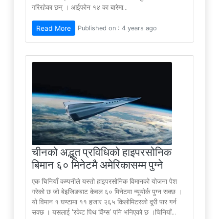
गरिरहेका छन् । आईफोन १४ का बारेमा...
Read More
Published on : 4 years ago
चीनको अद्भूत प्रविधिको हाइपरसोनिक
बिमान ६० मिनेटमै अमेरिकासम्म पुग्ने
एक चिनियाँ कम्पनीले यस्तो हाइपरसोनिक विमानको योजना पेश
गरेको छ जो बेइजिङबाट केवल ६० मिनेटमा न्यूयोर्क पुग्न सक्छ ।
यो विमान १ घण्टामा ११ हजार २६५ किलोमिटरको दूरी पार गर्न
सक्छ । यसलाई ‘रकेट पिथ विंग्स’ पनि भनिएको छ ।चिनियाँ...