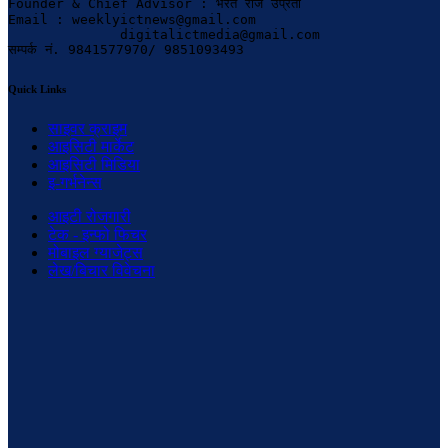
Founder & Chief Advisor : भरत राज उप्रेती

Email : weeklyictnews@gmail.com

              digitalictmedia@gmail.com

सम्पर्क नं. 9841577970/ 9851093493
Quick Links
साइवर क्राइम
आइसिटी मार्केट
आइसिटी मिडिया
इ-गर्भनेन्स
आइटी रोजगारी
टेक - इन्फो फिचर
मोबाइल ग्याजेट्स
लेख/बिचार विवेचना