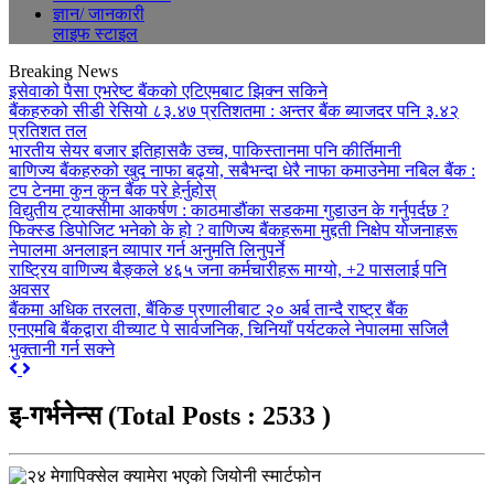
ज्ञान/ जानकारी
लाइफ स्टाइल
Breaking News
इसेवाको पैसा एभरेष्ट बैंकको एटिएमबाट झिक्न सकिने
बैंकहरुको सीडी रेसियो ८३.४७ प्रतिशतमा : अन्तर बैंक ब्याजदर पनि ३.४२
प्रतिशत तल
भारतीय सेयर बजार इतिहासकै उच्च, पाकिस्तानमा पनि कीर्तिमानी
बाणिज्य बैंकहरुको खुद नाफा बढ्यो, सबैभन्दा धेरै नाफा कमाउनेमा नबिल बैंक :
टप टेनमा कुन कुन बैंक परे हेर्नुहोस्
विद्युतीय ट्याक्सीमा आकर्षण : काठमाडौंका सडकमा गुडाउन के गर्नुपर्दछ ?
फिक्स्ड डिपोजिट भनेको के हो ? वाणिज्य बैंकहरूमा मुद्दती निक्षेप योजनाहरू
नेपालमा अनलाइन व्यापार गर्न अनुमति लिनुपर्ने
राष्ट्रिय वाणिज्य बैङ्कले ४६५ जना कर्मचारीहरू माग्यो, +2 पासलाई पनि
अवसर
बैंकमा अधिक तरलता, बैंकिङ प्रणालीबाट २० अर्ब तान्दै राष्ट्र बैंक
एनएमबि बैंकद्वारा वीच्याट पे सार्वजनिक, चिनियाँ पर्यटकले नेपालमा सजिलै
भुक्तानी गर्न सक्ने
Previous
Next
इ-गर्भनेन्स
(Total Posts : 2533 )