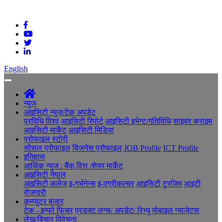
English
न्युज
आइसिटी न्युज/टेक अपडेट
प्रविधि विश्व
आइसिटी रिपोर्ट
आइसिटी इभेन्ट/गतिविधि
साइवर क्राइम
आइसिटी मार्केट
आइसिटी मिडिया
प्रोफाइल स्टोरी
सोसल प्रोफाइल
बिजनेस प्रोफाइल
JOB Profile
ICT Profile
इतिहास
आर्थिक न्युज : बैंक,वित्त /शेयर मार्केट
आइसिटी नेपाल
आइसिटी कलेज
इ-गर्भनेन्स
इ-एग्रीकल्चर
आइसिटी टुरजिम
आइटी
रोजगारी
कम्प्युटर बजार
टेक - इन्फो फिचर
प्रडक्ट लन्च/ अपडेट/ रिभ्यु
मोबाइल ग्याजेट्स
लेख/बिचार विवेचना