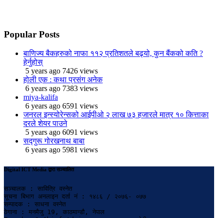
Popular
Posts
बाणिज्य बैकहरुको नाफा ११२ प्रतिशतले बढ्यो, कुन बैंकको कति ?
हेर्नुहोस्
5 years ago
7426 views
होली एक : कथा प्रसंग अनेक
6 years ago
7383 views
miya-kalifa
6 years ago
6591 views
जनरल इन्स्योरेन्सको आईपीओ २ लाख ७३ हजारले मात्र १० कित्ताका
दरले शेयर पाउने
5 years ago
6091 views
सद्गुरू गोरखनाथ बाबा
6 years ago
5981 views
Digital ICT Media द्वारा सञ्चालित
सञ्चालक : सावित्रि वस्नेत

सूचना बिभाग अनलाइन दर्ता नं : १४८६ / २०७६- ०७७

सम्पादक : साधना वस्नेत

ठेगाना : मनमैजु 19, काठमान्डौ, नेपाल
