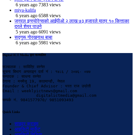
6 years ago
7383 views
miya-kalifa
6 years ago
6588 views
जनरल इन्स्योरेन्सको आईपीओ २ लाख ७३ हजारले मात्र १० कित्ताका
दरले शेयर पाउने
5 years ago
6091 views
सद्गुरू गोरखनाथ बाबा
6 years ago
5981 views
Digital ICT Media द्वारा सञ्चालित
सञ्चालक : सावित्रि वस्नेत

सूचना बिभाग अनलाइन दर्ता नं : १४८६ / २०७६- ०७७

सम्पादक : साधना वस्नेत

ठेगाना : मनमैजु 19, काठमान्डौ, नेपाल

Founder & Chief Advisor : भरत राज उप्रेती

Email : weeklyictnews@gmail.com

              digitalictmedia@gmail.com

सम्पर्क नं. 9841577970/ 9851093493
Quick Links
साइवर क्राइम
आइसिटी मार्केट
आइसिटी मिडिया