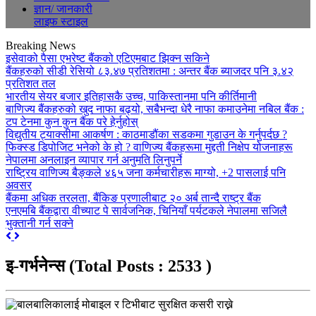
ज्ञान/ जानकारी
लाइफ स्टाइल
Breaking News
इसेवाको पैसा एभरेष्ट बैंकको एटिएमबाट झिक्न सकिने
बैंकहरुको सीडी रेसियो ८३.४७ प्रतिशतमा : अन्तर बैंक ब्याजदर पनि ३.४२
प्रतिशत तल
भारतीय सेयर बजार इतिहासकै उच्च, पाकिस्तानमा पनि कीर्तिमानी
बाणिज्य बैंकहरुको खुद नाफा बढ्यो, सबैभन्दा धेरै नाफा कमाउनेमा नबिल बैंक :
टप टेनमा कुन कुन बैंक परे हेर्नुहोस्
विद्युतीय ट्याक्सीमा आकर्षण : काठमाडौंका सडकमा गुडाउन के गर्नुपर्दछ ?
फिक्स्ड डिपोजिट भनेको के हो ? वाणिज्य बैंकहरूमा मुद्दती निक्षेप योजनाहरू
नेपालमा अनलाइन व्यापार गर्न अनुमति लिनुपर्ने
राष्ट्रिय वाणिज्य बैङ्कले ४६५ जना कर्मचारीहरू माग्यो, +2 पासलाई पनि
अवसर
बैंकमा अधिक तरलता, बैंकिङ प्रणालीबाट २० अर्ब तान्दै राष्ट्र बैंक
एनएमबि बैंकद्वारा वीच्याट पे सार्वजनिक, चिनियाँ पर्यटकले नेपालमा सजिलै
भुक्तानी गर्न सक्ने
Previous
Next
इ-गर्भनेन्स
(Total Posts : 2533 )