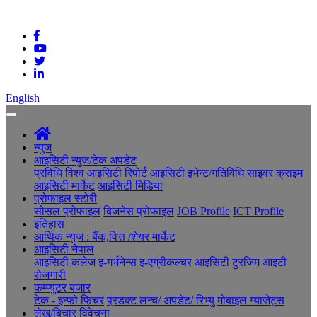
English
न्युज
आइसिटी न्युज/टेक अपडेट
प्रविधि विश्व
आइसिटी रिपोर्ट
आइसिटी इभेन्ट/गतिविधि
साइवर क्राइम
आइसिटी मार्केट
आइसिटी मिडिया
प्रोफाइल स्टोरी
सोसल प्रोफाइल
बिजनेस प्रोफाइल
JOB Profile
ICT Profile
इतिहास
आर्थिक न्युज : बैंक,वित्त /शेयर मार्केट
आइसिटी नेपाल
आइसिटी कलेज
इ-गर्भनेन्स
इ-एग्रीकल्चर
आइसिटी टुरजिम
आइटी
रोजगारी
कम्प्युटर बजार
टेक - इन्फो फिचर
प्रडक्ट लन्च/ अपडेट/ रिभ्यु
मोबाइल ग्याजेट्स
लेख/बिचार विवेचना