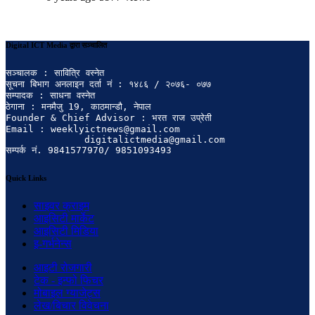
Digital ICT Media द्वारा सञ्चालित
सञ्चालक : सावित्रि वस्नेत

सूचना बिभाग अनलाइन दर्ता नं : १४८६ / २०७६- ०७७

सम्पादक : साधना वस्नेत

ठेगाना : मनमैजु 19, काठमान्डौ, नेपाल

Founder & Chief Advisor : भरत राज उप्रेती

Email : weeklyictnews@gmail.com

              digitalictmedia@gmail.com

सम्पर्क नं. 9841577970/ 9851093493
Quick Links
साइवर क्राइम
आइसिटी मार्केट
आइसिटी मिडिया
इ-गर्भनेन्स
आइटी रोजगारी
टेक - इन्फो फिचर
मोबाइल ग्याजेट्स
लेख/बिचार विवेचना