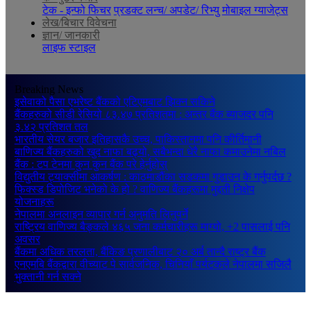
टेक - इन्फो फिचर
प्रडक्ट लन्च/ अपडेट/ रिभ्यु
मोबाइल ग्याजेट्स
लेख/बिचार विवेचना
ज्ञान/ जानकारी
लाइफ स्टाइल
Breaking News
इसेवाको पैसा एभरेष्ट बैंकको एटिएमबाट झिक्न सकिने
बैंकहरुको सीडी रेसियो ८३.४७ प्रतिशतमा : अन्तर बैंक ब्याजदर पनि
३.४२ प्रतिशत तल
भारतीय सेयर बजार इतिहासकै उच्च, पाकिस्तानमा पनि कीर्तिमानी
बाणिज्य बैंकहरुको खुद नाफा बढ्यो, सबैभन्दा धेरै नाफा कमाउनेमा नबिल
बैंक : टप टेनमा कुन कुन बैंक परे हेर्नुहोस्
विद्युतीय ट्याक्सीमा आकर्षण : काठमाडौंका सडकमा गुडाउन के गर्नुपर्दछ ?
फिक्स्ड डिपोजिट भनेको के हो ? वाणिज्य बैंकहरूमा मुद्दती निक्षेप
योजनाहरू
नेपालमा अनलाइन व्यापार गर्न अनुमति लिनुपर्ने
राष्ट्रिय वाणिज्य बैङ्कले ४६५ जना कर्मचारीहरू माग्यो, +2 पासलाई पनि
अवसर
बैंकमा अधिक तरलता, बैंकिङ प्रणालीबाट २० अर्ब तान्दै राष्ट्र बैंक
एनएमबि बैंकद्वारा वीच्याट पे सार्वजनिक, चिनियाँ पर्यटकले नेपालमा सजिलै
भुक्तानी गर्न सक्ने