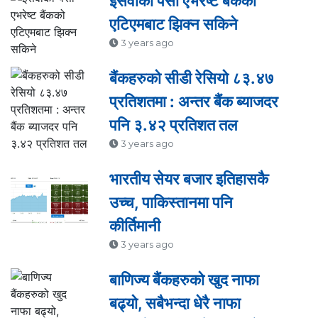
इसेवाको पैसा एभरेष्ट बैंकको
एटिएमबाट झिक्न सकिने
3 years ago
बैंकहरुको सीडी रेसियो ८३.४७
प्रतिशतमा : अन्तर बैंक ब्याजदर
पनि ३.४२ प्रतिशत तल
3 years ago
भारतीय सेयर बजार इतिहासकै
उच्च, पाकिस्तानमा पनि
कीर्तिमानी
3 years ago
बाणिज्य बैंकहरुको खुद नाफा
बढ्यो, सबैभन्दा धेरै नाफा