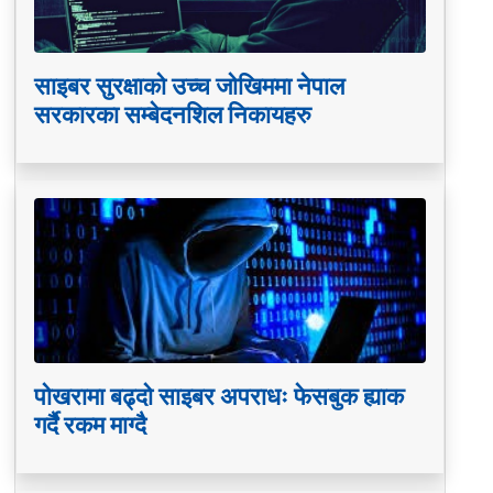
साइबर सुरक्षाको उच्च जोखिममा नेपाल
सरकारका सम्बेदनशिल निकायहरु
पोखरामा बढ्दो साइबर अपराधः फेसबुक ह्याक
गर्दै रकम माग्दै