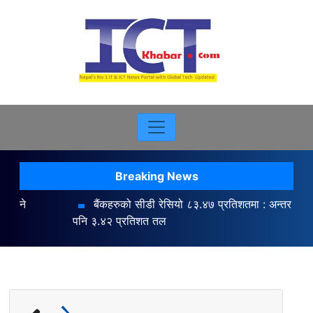
Breaking News
बैंकहरुको सीडी रेसियो ८३.४७ प्रतिशतमा : अन्तर बैंक ब्याजदर
पनि ३.४२ प्रतिशत तल