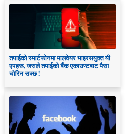
तपाईको स्मार्टफोनमा मालवेयर भाइरसयुक्त यी
एपहरू, जसले तपाईको बैंक एकाउण्टबाट पैसा
चोरिन सक्छ !