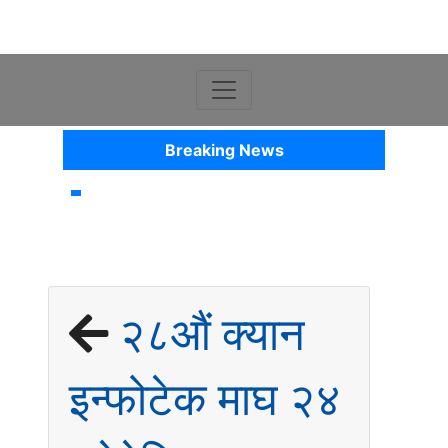
Breaking News
इसेवाको पैसा एभरेष्ट बैंकको एटिएमबाट झिक्न
सकिने
२८औं क्यान
इन्फोटेक माघ २४