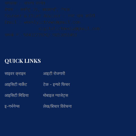
सम्पादक : साधना वस्नेत

ठेगाना : मनमैजु 19, काठमान्डौ, नेपाल

Founder & Chief Advisor : भरत राज उप्रेती

Email : weeklyictnews@gmail.com

              digitalictmedia@gmail.com

सम्पर्क नं. 9841577970/ 9851093493
QUICK LINKS
साइवर क्राइम
आइटी रोजगारी
आइसिटी मार्केट
टेक - इन्फो फिचर
आइसिटी मिडिया
मोबाइल ग्याजेट्स
इ-गर्भनेन्स
लेख/बिचार विवेचना