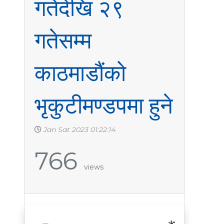
गतेदेखि २९
गतेसम्म
काठमाडौंको
भृकुटीमण्डपमा हुने
Jan Sat 2023 01:22:14
766
views