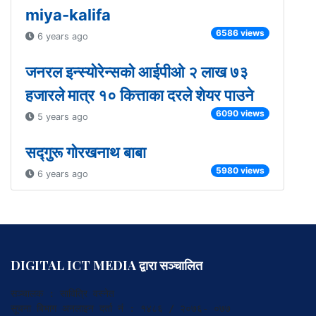
miya-kalifa
6586 views
6 years ago
जनरल इन्स्योरेन्सको आईपीओ २ लाख ७३
हजारले मात्र १० कित्ताका दरले शेयर पाउने
6090 views
5 years ago
सद्गुरू गोरखनाथ बाबा
5980 views
6 years ago
DIGITAL ICT MEDIA द्वारा सञ्चालित
सञ्चालक : सावित्रि वस्नेत

सूचना बिभाग अनलाइन दर्ता नं : १४८६ / २०७६- ०७७
