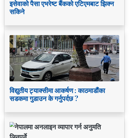
इसेवाको पैसा एभरेष्ट बैंकको एटिएमबाट झिक्न
सकिने
विद्युतीय ट्याक्सीमा आकर्षण : काठमाडौंका
सडकमा गुडाउन के गर्नुपर्दछ ?