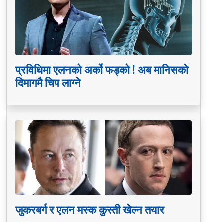
प्रविधिमा एलनको अर्को फड्को ! अब मानिसको
दिमागमै चिप लाग्ने
जुकरबर्ग र एलन मस्क कुस्ती खेल्न तयार