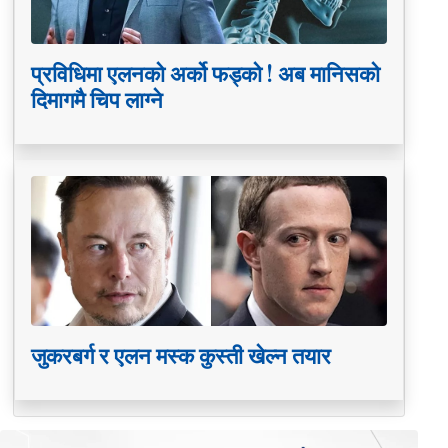
प्रविधिमा एलनको अर्को फड्को ! अब मानिसको
दिमागमै चिप लाग्ने
जुकरबर्ग र एलन मस्क कुस्ती खेल्न तयार