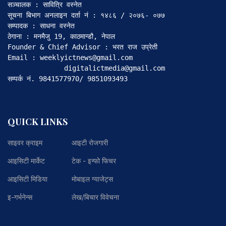
सञ्चालक : सावित्रि वस्नेत

सूचना बिभाग अनलाइन दर्ता नं : १४८६ / २०७६- ०७७

सम्पादक : साधना वस्नेत

ठेगाना : मनमैजु 19, काठमान्डौ, नेपाल

Founder & Chief Advisor : भरत राज उप्रेती

Email : weeklyictnews@gmail.com

              digitalictmedia@gmail.com

सम्पर्क नं. 9841577970/ 9851093493
QUICK LINKS
साइवर क्राइम
आइटी रोजगारी
आइसिटी मार्केट
टेक - इन्फो फिचर
आइसिटी मिडिया
मोबाइल ग्याजेट्स
इ-गर्भनेन्स
लेख/बिचार विवेचना