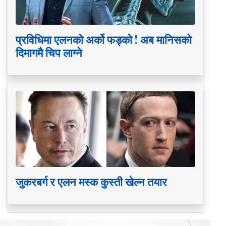
प्रविधिमा एलनको अर्को फड्को ! अब मानिसको
दिमागमै चिप लाग्ने
जुकरबर्ग र एलन मस्क कुस्ती खेल्न तयार