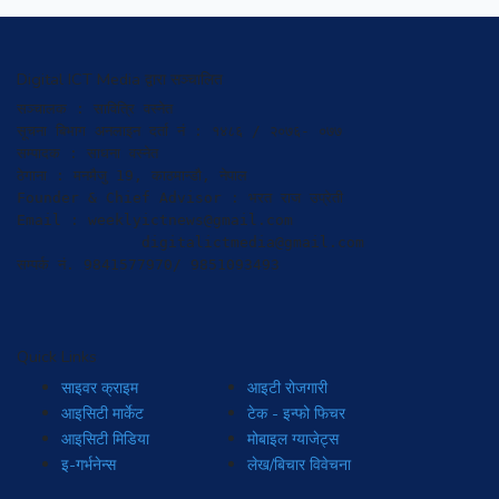
Digital ICT Media द्वारा सञ्चालित
सञ्चालक : सावित्रि वस्नेत

सूचना बिभाग अनलाइन दर्ता नं : १४८६ / २०७६- ०७७

सम्पादक : साधना वस्नेत

ठेगाना : मनमैजु 19, काठमान्डौ, नेपाल

Founder & Chief Advisor : भरत राज उप्रेती

Email : weeklyictnews@gmail.com

              digitalictmedia@gmail.com

सम्पर्क नं. 9841577970/ 9851093493
Quick Links
साइवर क्राइम
आइटी रोजगारी
आइसिटी मार्केट
टेक - इन्फो फिचर
आइसिटी मिडिया
मोबाइल ग्याजेट्स
इ-गर्भनेन्स
लेख/बिचार विवेचना