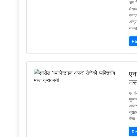
अब छ
मेसाच
बनाए
अनुस
यसलाई
Re
एनस
मस
एनसेल
मूल्
अफर 
ग्राह
पैसा 
Re