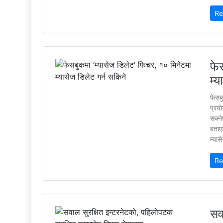
Re
फे
म्य
फेसब
प्रयो
सक्न
बताए
म्यास
Re
सव