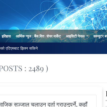
इतिहास
आर्थिक न्युज : बैंक,वित्त /शेयर मार्केट
आइसिटी नेपाल
कम्प्युटर 
बैंकहरुको सीडी रेसियो ८३.४७ प्रतिशतमा : अन्तर बैं
OSTS : 2489 )
माजिक सञ्जाल चलाउन दर्ता गराउनुपर्ने, कहाँ