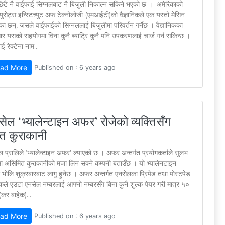
िटै नै वाईफाई सिग्नलबाट नै बिजुली निकाल्न सकिने भएको छ । अमेरिकाको
्युसेट्स इन्स्टिच्युट अफ टेक्नोलोजी (एमआईटी)को वैज्ञानिकले एक यस्तो मेसिन
का छन्, जसले वाईफाईको सिग्नललाई बिजुलीमा परिवर्तन गर्नेछ । वैज्ञानिकका
ार यसको सहयोगमा विना कुनै ब्याट्रि कुनै पनि उपकरणलाई चार्ज गर्न सकिन्छ ।
 रेक्टेना नाम...
ad More
Published on : 6 years ago
ेल ‘भ्यालेन्टाइन अफर’ रोजेको व्यक्तिसँग
्त कुराकानी
 प्रालिले ‘भ्यालेन्टाइन अफर’ ल्याएको छ । अफर अन्तर्गत प्रयोगकर्ताले सुलभ
यमा असिमित कुराकानीको मजा लिन सक्ने कम्पनी बताउँछ । यो भ्यालेनटाइन
भोलि शुक्रबारबाट लागु हुनेछ । अफर अन्तर्गत एनसेलका पि्रपेड तथा पोस्टपेड
कले एउटा एनसेल नम्बरलाई आफ्नो नम्बरसँग बिना कुनै शुल्क पेयर गरी मात्र ५०
(कर बाहेक)...
ad More
Published on : 6 years ago