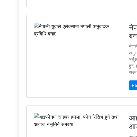
नेप
बन
नेपाल
अनुव
भर्चु
हुन्
अङ्ग्
Re
आइ
आव