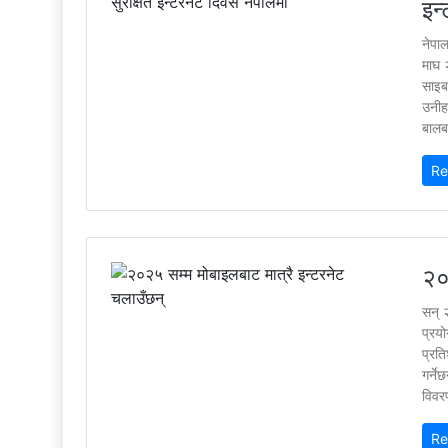
इन
नेपा
माघ 
साइबर
उनीहर
बालबा
Re
२०
सन् 
प्रय
प्रत
गर्ने
विवर
Re