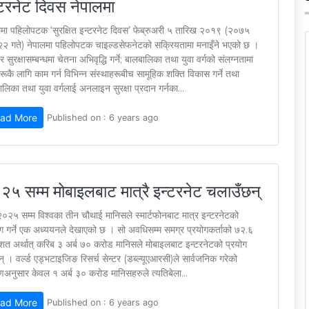
्टरनेट दिवस नेपालमा
लमा पहिलोपटक ‘सुरक्षित इन्टरनेट दिवस’ फेब्रुअरी ५ तारिख २०१९ (२०७५
२२ गते) नेपालमा पहिलोपटक चाइल्डसेफनेटको सक्रियतामा मनाइँने भएको छ ।
 सुरक्षासम्बन्धमा चेतना अभिवृद्धि गर्ने; बालबालिका तथा युवा वर्गको संलग्नतामा
ूकै लागि काम गर्न विभिन्न संस्थाहरूबीच सामूहिक शक्ति विकास गर्ने तथा
लिका तथा युवा वर्गलाई अनलाइन सुरक्षा प्रदान गर्नका...
ad More
Published on : 6 years ago
२५ सम्म मोबाइलबाट मात्रै इन्टरनेट चलाउँछन्
२०२५ सम्म विश्वका तीन चौथाई मानिसले स्मार्टफोनबाट मात्र इन्टरनेटको
ोग गर्ने एक अध्ययनले देखाएको छ । सो अवधिसम्म समग्र प्रयोगकर्ताको ७२.६
िशत अर्थात् करिब ३ अर्ब ७० करोड मानिसले मोबाइलबाट इन्टरनेटको प्रयोग
छन् । वर्ल्ड एड्भटाइजिङ रिसर्च सेन्टर (डब्ल्यूएआरसी)ले सार्वजनिक गरेको
णअनुसार केवल १ अर्ब ३० करोड मानिसहरुले त्यतिबेला...
ad More
Published on : 6 years ago