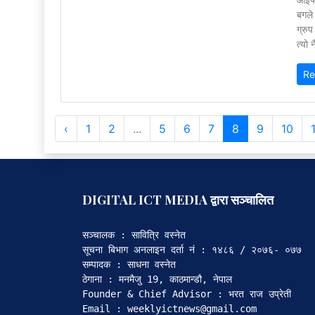
आइफो
बगले
ग्रु
त्यो
Re
‹
1
2
...
5
6
7
8
9
10
DIGITAL ICT MEDIA द्वारा सञ्चालित
सञ्चालक : सावित्रि वस्नेत

सूचना बिभाग अनलाइन दर्ता नं : १४८६ / २०७६- ०७७

सम्पादक : साधना वस्नेत

ठेगाना : मनमैजु 19, काठमान्डौ, नेपाल

Founder & Chief Advisor : भरत राज उप्रेती

Email : weeklyictnews@gmail.com
