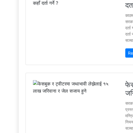
दर्त
काठम
सरका
दर्ता
दर्त
सञ्चा
Re
फे
जर
सरका
प्रस
मन्त्
नियन
सञ्चा