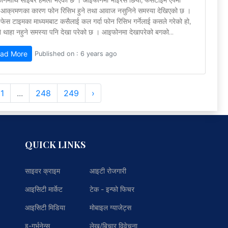
नमाथि साइबर हमला भएको छ । आइफोनमा भाइरस छिर्यो, फेसटाइम एपमा
 आक्रमणका कारण फोन रिसिभ हुने तथा आवाज नसुनिने समस्या देखिएको छ ।
प फेस टाइमका माध्यमबाट कसैलाई कल गर्दा फोन रिसिभ गर्नेलाई कसले गरेको हो,
 नै थाहा नहुने समस्या पनि देखा परेको छ । आइफोनमा देखापरेको बगको...
ad More
Published on : 6 years ago
11
...
248
249
›
QUICK LINKS
साइवर क्राइम
आइटी रोजगारी
आइसिटी मार्केट
टेक - इन्फो फिचर
आइसिटी मिडिया
मोबाइल ग्याजेट्स
इ-गर्भनेन्स
लेख/बिचार विवेचना