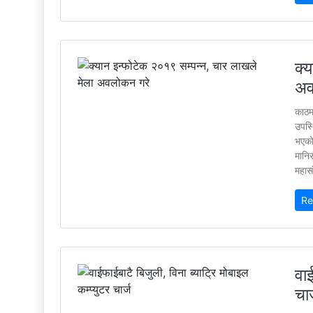
क्
अव
काठम
उपस्
भएको
मानिस
महासं
Re
वाई
चार